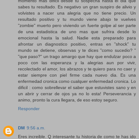
momento mas dificil desde tu sospecha hasta el dia que
sabes tu resultado. Es negativo un gran suspiro de alivio y
volvistes a nacer una alegria que no tiene precio. Un
resultado positivo y tu mundo viene abajo te vuelves
"zombie" muerto pero viviendo un fuerte golpe al ser parte
de una estadistica de uno mas que sufrira desde lo
emocional hasta la salud. Nadie esta preparado para
afrontar un diagnostico positivo, entras en "shock" tu
mundo se detiene, observas y te dices "como sucedio? "
"que paso?" un trago amargo que hay que endulzar poco a
poco con las esperanza y la alegrias aun por vivir,
recolectado el amor, los abrazos y te quiero para no caer y
estar siempre con piel firme cada nuevo dia. Es una
enfermedad cronica como cualquer enfermedad cronica. Lo
dificil : como sobrellevar el saber que estuvistes sano y en
un abrir y cerrar de ojos ya no lo esta! Perseverancia y
animo, pronto la cura llegara, de eso estoy seguro.
Responder
DM
9:56 a.m.
Eres increible. Q interesante tu historia de como te has ido