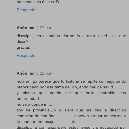
no somos los únicos :D
Responder
Anónimo
2:27 p.m.
disculpa, pero podrias darme la direccion del sitio que
dices?
gracias
Responder
Anónimo
6:22 p.m.
hola amigo parece que tu historia se rep'ite conmigo,,ando
preocupado por ese tema del vih,,ando mal de salud ........
y pienso que podria ser que halla contraido esa
enfermedad...
no se a donde ir ....
soy de provincia,,..y quisiera que me des la direccion
completa de esa 0ng ...............te voy a greqar am correo y
te mandare mensaje..............ok
disculpa la confianza pero estoy tenso y preocupado por