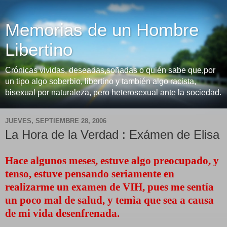
Memorias de un Hombre
Libertino
Crónicas vividas, deseadas,soñadas o quién sabe que,por
un tipo algo soberbio, libertino y también algo racista,
bisexual por naturaleza, pero heterosexual ante la sociedad.
JUEVES, SEPTIEMBRE 28, 2006
La Hora de la Verdad : Exámen de Elisa
Hace algunos meses, estuve algo preocupado, y
tenso, estuve pensando seriamente en
realizarme un examen de VIH, pues me sentía
un poco mal de salud, y temìa que sea a causa
de mi vida desenfrenada.